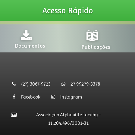
Acesso
Rápido
Proj
mentos
Publicações
(27) 3067-9723
27 99279-3378
Facebook
Instagram
Associação Alphaville Jacuhy -
11.204.496/0001-31