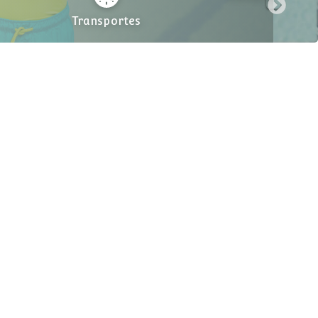
Ouvidoria
Transportes
aville Jacuhy - 11.204.496/0001-31