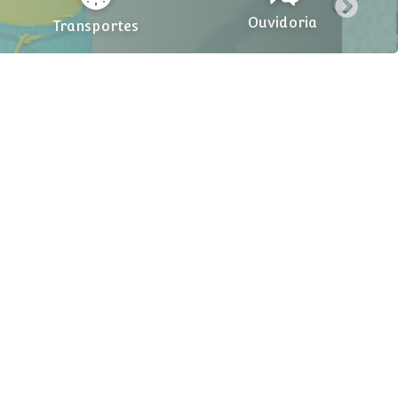
Ouvidoria
Transportes
aville Jacuhy - 11.204.496/0001-31