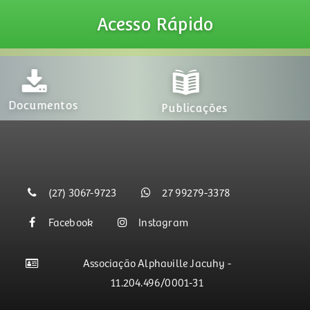
Acesso
Rápido
Projetos
s
Publicações
(27) 3067-9723
27 99279-3378
Facebook
Instagram
Associação Alphaville Jacuhy -
11.204.496/0001-31